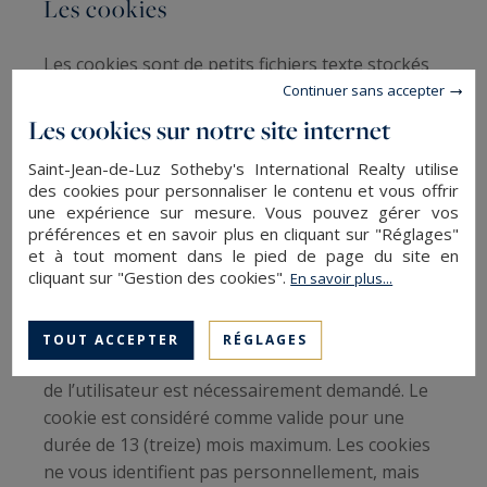
Les cookies
Les cookies sont de petits fichiers texte stockés
sur votre machine (ordinateur, tablette ou
Continuer sans accepter
mobile) pendant que vous visitez le site Internet,
Les cookies sur notre site internet
les cookies sont largement utilisés par les sites
Saint-Jean-de-Luz Sotheby's International Realty utilise
Internet. Nous utilisons différents cookies sur le
des cookies pour personnaliser le contenu et vous offrir
site pour améliorer votre navigation, mesurer la
une expérience sur mesure. Vous pouvez gérer vos
fréquentation du site ainsi que pour vous
préférences et en savoir plus en cliquant sur "Réglages"
proposer des vidéos, des boutons de partage
et à tout moment dans le pied de page du site en
cliquant sur "Gestion des cookies".
En savoir plus...
sur les réseaux sociaux et des contenus
interactifs. Pour l’utilisation de fichiers « cookies
» impliquant la sauvegarde et l’analyse de
TOUT ACCEPTER
RÉGLAGES
données à caractère personnel, le consentement
de l’utilisateur est nécessairement demandé. Le
cookie est considéré comme valide pour une
durée de 13 (treize) mois maximum. Les cookies
ne vous identifient pas personnellement, mais