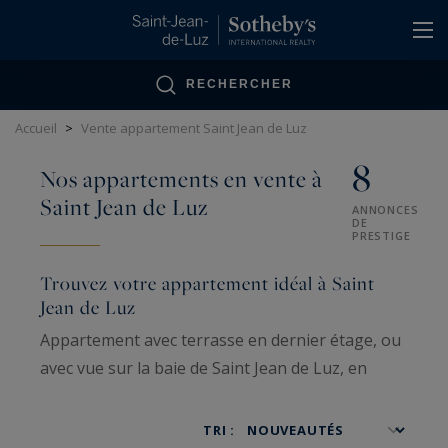
Panneau de gestion des cookies
RECHERCHER
Accueil
>
Vente appartement Saint Jean de Luz
8
Nos appartements en vente à
Saint Jean de Luz
ANNONCES
DE
PRESTIGE
Trouvez votre appartement idéal à Saint
Jean de Luz
Appartement avec terrasse en dernier étage, ou
avec vue sur la baie de Saint Jean de Luz, en
coeur de ville, découvrez notre sélection
d'appartements à vendre à Saint Jean de Luz.
TRI :