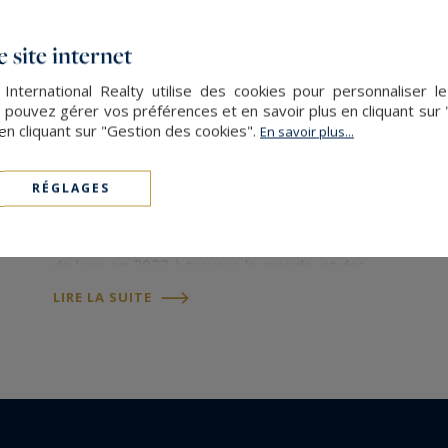
 site internet
 International Realty utilise des cookies pour personnaliser l
 pouvez gérer vos préférences et en savoir plus en cliquant sur
en cliquant sur "Gestion des cookies".
En savoir plus...
Luxury Outlook 2023
RÉGLAGES
Sotheby's International Realty
vient de
publier l'édition 2023 de
Luxury
Outlook
, une analyse du marché immobilier
de luxe en 2022 à travers le monde, et des
tendances susceptibles de façonner le
LIRE LA SUITE
marché de l'immobilier de prestige dans les
mois à venir. Alors que la...