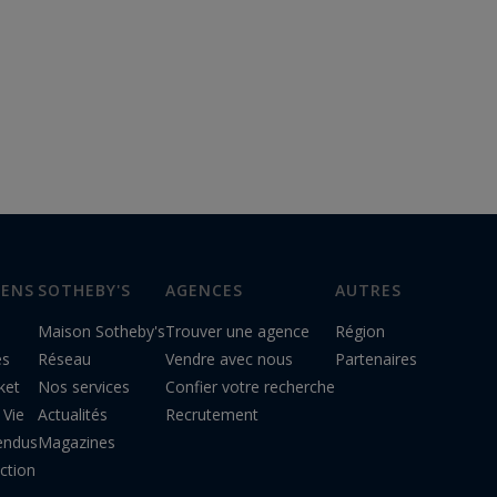
IENS
SOTHEBY'S
AGENCES
AUTRES
Maison Sotheby's
Trouver une agence
Région
es
Réseau
Vendre avec nous
Partenaires
ket
Nos services
Confier votre recherche
 Vie
Actualités
Recrutement
endus
Magazines
ction