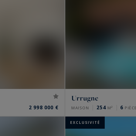
Urrugne
2 998 000 €
254
6
MAISON
M²
PIÈC
EXCLUSIVITÉ