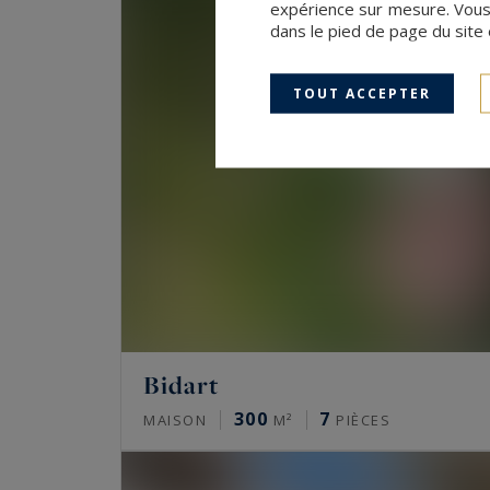
expérience sur mesure. Vous
dans le pied de page du site 
TOUT ACCEPTER
Bidart
300
7
MAISON
M²
PIÈCES