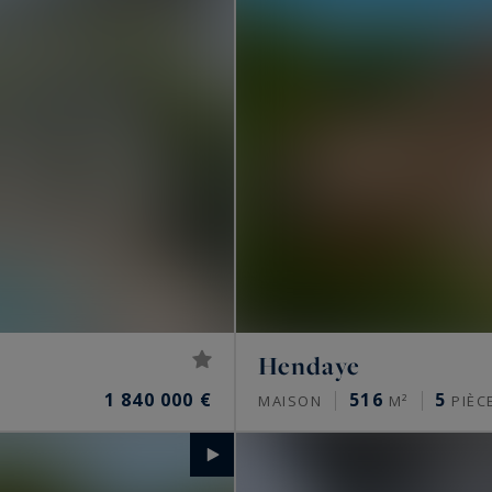
Hendaye
1 840 000 €
516
5
MAISON
M²
PIÈC