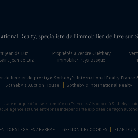
tional Realty, spécialiste de l’immobilier de luxe sur
nt Jean de Luz
Propriétés à vendre Guéthary
Vent
aint Jean de Luz
Immobilier Pays Basque
I
er de luxe et de prestige Sotheby's International Realty France
Sotheby's Auction House
Sotheby's International Realty
 est une marque déposée licenciée en France et à Monaco à Sotheby's Inte
que agence est une entreprise indépendante exploitée de façon auton
ENTIONS LÉGALES / BARÈME
GESTION DES COOKIES
PLAN DU SI