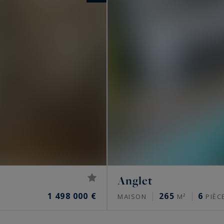
Anglet
1 498 000 €
265
6
MAISON
M²
PIÈC