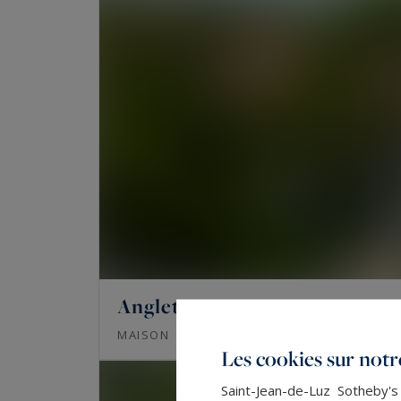
Anglet
422
10
MAISON
M²
PIÈCES
Les cookies sur notre
Saint-Jean-de-Luz Sotheby's