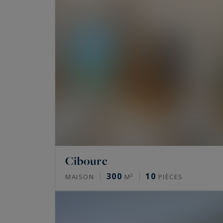
Ciboure
300
10
MAISON
M²
PIÈCES