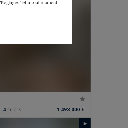
 "Réglages" et à tout moment
4
1 498 000 €
PIÈCES