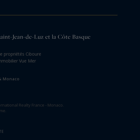
 Saint-Jean-de-Luz et la Côte Basque
e propriétés Ciboure
mmobilier Vue Mer
 & Monaco
rnational Realty France - Monaco.
ome.
TE