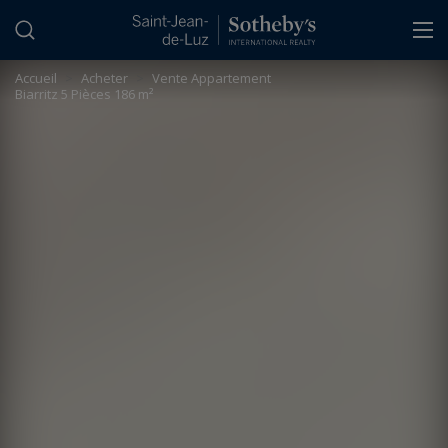
Panneau de gestion des cookies
Accueil
>
Acheter
>
Vente Appartement
Biarritz 5 Pièces 186 m²