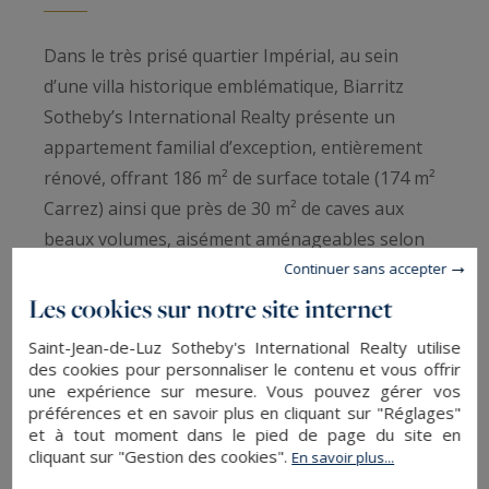
Dans le très prisé quartier Impérial, au sein
d’une villa historique emblématique, Biarritz
Sotheby’s International Realty présente un
appartement familial d’exception, entièrement
rénové, offrant 186 m² de surface totale (174 m²
Carrez) ainsi que près de 30 m² de caves aux
beaux volumes, aisément aménageables selon
vos envies.
Continuer sans accepter
Situé au sein d’une copropriété intimiste de
Les cookies sur notre site internet
standing — un seul appartement par niveau —
Saint-Jean-de-Luz Sotheby's International Realty utilise
ce bien se distingue par ses prestations haut de
des cookies pour personnaliser le contenu et vous offrir
une expérience sur mesure. Vous pouvez gérer vos
gamme, ses volumes généreux et son
préférences et en savoir plus en cliquant sur "Réglages"
atmosphère lumineuse. Les espaces de
et à tout moment dans le pied de page du site en
réception s’ouvrent sur un balcon bénéficiant
cliquant sur "Gestion des cookies".
En savoir plus...
d’une vue dégagée vers l’océan, tandis que les