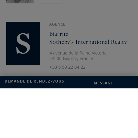
AGENCE
Biarritz
Sotheby's International Realty
4 avenue de la Reine Victoria
64200 Biarritz, France
+33 5 59 22 04 22
DEMANDE DE RENDEZ-VOUS
MESSAGE
Les informations recueillies sur ce formulaire sont enregistrées dans un
fichier informatisé par la société Saint-Jean-de-Luz Sotheby's
International Realty pour la gestion et le suivi de votre demande.
Conformément à la loi "Informatique et liberté", vous pouvez exercer
votre droit d'accès aux données vous concernant et les faire rectifier en
contactant : Saint-Jean-de-Luz Sotheby's International Realty,