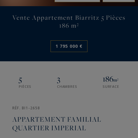
Vente Appartement Biarritz 5 Pièces
186 m²
1 795 000 €
5
3
186
m²
PIÈCES
CHAMBRES
SURFACE
RÉF. BI1-2658
APPARTEMENT FAMILIAL
QUARTIER IMPERIAL