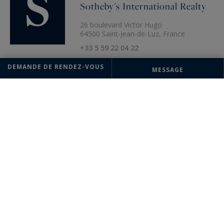
Sotheby's International Realty
26 boulevard Victor Hugo
64500 Saint-Jean-de-Luz, France
+33 5 59 22 04 22
DEMANDE DE RENDEZ-VOUS
MESSAGE
Les informations recueillies sur ce formulaire sont enregistrées dans un
fichier informatisé par la société Saint-Jean-de-Luz Sotheby's
International Realty pour la gestion et le suivi de votre demande.
Conformément à la loi "Informatique et liberté", vous pouvez exercer
votre droit d'accès aux données vous concernant et les faire rectifier en
contactant : Saint-Jean-de-Luz Sotheby's International Realty,
correspondant : "Informatique et libertés" 26 boulevard Victor Hugo
64500 Saint-Jean-de-Luz ou à
agence@saintjeandeluz-
sothebysrealty.com
, en précisant dans l'objet du courrier "Droit des
personnes" et en joignant la copie de votre justificatif d'identité.
¹ Nous vous informons de l’existence de la liste d'opposition au
démarchage téléphonique "BLOCTEL" sur laquelle vous pouvez vous
inscrire (
bloctel.gouv.fr
).