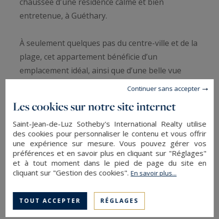
chaussée d'une résidence calme et bien
entretenue, à Guéthary.
À seulement quelques pas du centre-ville et de la
plage, cet appartement bénéficie d’un
emplacement idéal, ainsi que d’une belle vue
dégagée sur la mer.
Continuer sans accepter
Les cookies sur notre site internet
Il se compose d’une pièce de vie lumineuse, d’une
Saint-Jean-de-Luz Sotheby's International Realty utilise
cuisine entièrement équipée, ainsi que d’une
des cookies pour personnaliser le contenu et vous offrir
salle d’eau fonctionnelle. Idéal comme pied-à-
une expérience sur mesure. Vous pouvez gérer vos
terre sur la côte basque ou pour un
préférences et en savoir plus en cliquant sur "Réglages"
et à tout moment dans le pied de page du site en
investissement locatif.
cliquant sur "Gestion des cookies".
En savoir plus...
Les informations sur les risques auxquels ce
TOUT ACCEPTER
RÉGLAGES
bien est exposé sont disponibles sur :