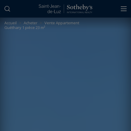
Panneau de gestion des cookies
Accueil
>
Acheter
>
Vente Appartement
Guéthary 1 pièce 23 m²