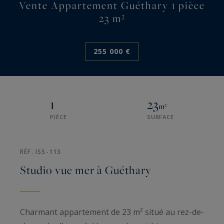
Vente Appartement Guéthary 1 pièce
23 m²
255 000 €
1
23
m²
PIÈCE
SURFACE
RÉF. IS5-113
Studio vue mer à Guéthary
Charmant appartement de 23 m² situé au rez-de-