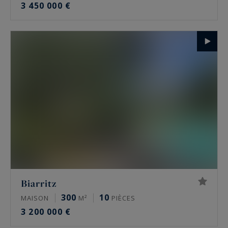
3 450 000 €
Biarritz
300
10
MAISON
M²
PIÈCES
3 200 000 €