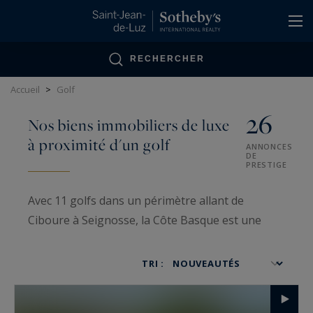
Panneau de gestion des cookies
RECHERCHER
Accueil
>
Golf
26
Nos biens immobiliers de luxe
à proximité d'un golf
ANNONCES
DE
PRESTIGE
Avec 11 golfs dans un périmètre allant de
Ciboure à Seignosse, la Côte Basque est une
région très prisée des golfeurs. Chaque
parcours a ses spécificités, mais tous se situent
TRI :
dans un environnement exceptionnel, face à
l’océan ou au pied des montagnes.