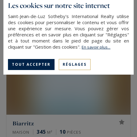
Les cookies sur notre site internet
247
8
MAISON
M²
PIÈCES
Saint-Jean-de-Luz Sotheby's International Realty utilise
2 990 000 €
des cookies pour personnaliser le contenu et vous offrir
une expérience sur mesure. Vous pouvez gérer vos
préférences et en savoir plus en cliquant sur "Réglages"
EXCLUSIVITÉ
et à tout moment dans le pied de page du site en
cliquant sur "Gestion des cookies".
En savoir plus...
TOUT ACCEPTER
RÉGLAGES
Biarritz
345
10
MAISON
M²
PIÈCES