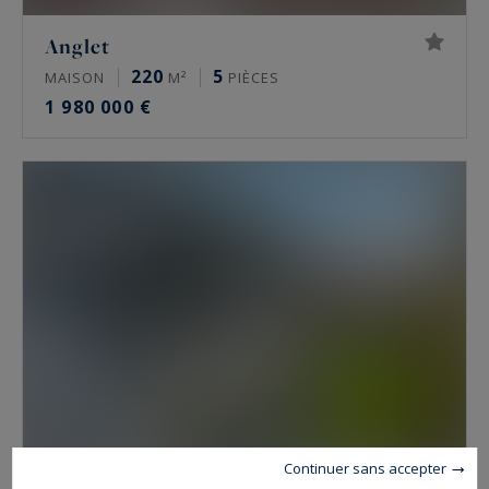
Anglet
220
5
MAISON
M²
PIÈCES
1 980 000 €
Continuer sans accepter
Biarritz