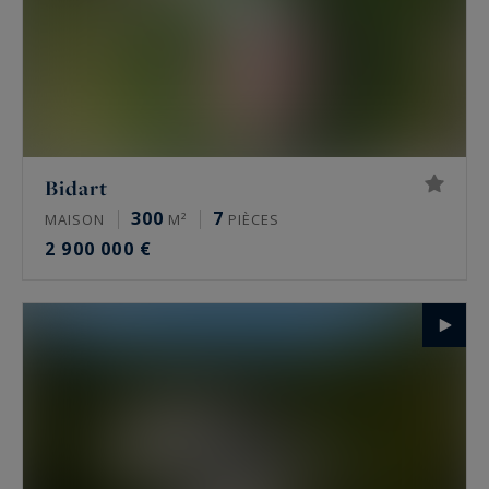
Bidart
300
7
MAISON
M²
PIÈCES
2 900 000 €