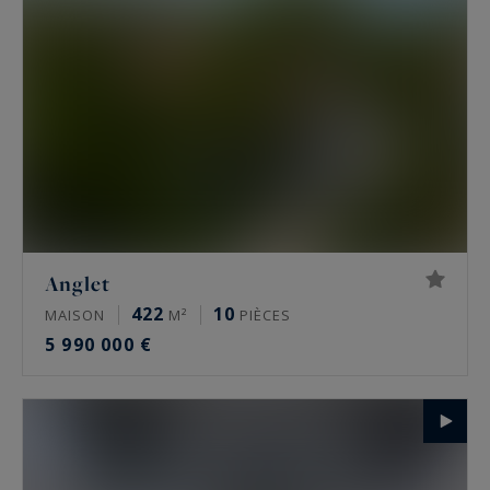
Amateurs de golf, nous vous proposons une
sélection de biens à vendre proche d’un golf ou
avec vue sur golf.
Anglet
422
10
MAISON
M²
PIÈCES
5 990 000 €