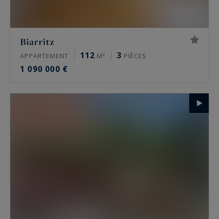
Biarritz
112
3
APPARTEMENT
M²
PIÈCES
1 090 000 €